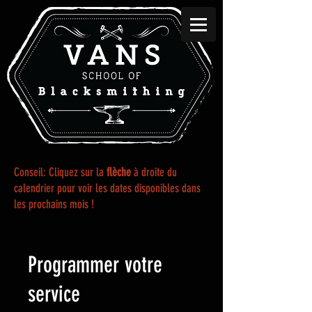
Conseil: Cliquez sur la
flèche
à droite du
calendrier pour voir les dates disponibles dans
les prochains mois !
Programmer votre
service